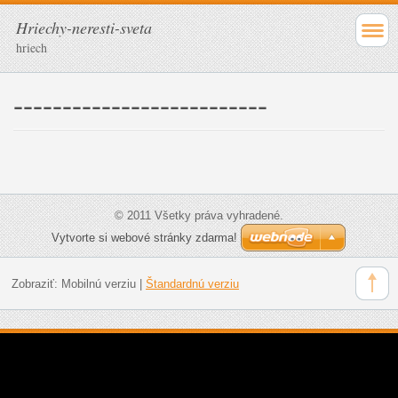
Hriechy-neresti-sveta
hriech
--------------------------
© 2011 Všetky práva vyhradené.
Vytvorte si webové stránky zdarma!
Zobraziť:
Mobilnú verziu
|
Štandardnú verziu