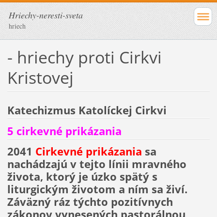
Hriechy-neresti-sveta
hriech
- hriechy proti Cirkvi
Kristovej
Katechizmus Katolíckej Cirkvi
5 cirkevné prikázania
2041
Cirkevné prikázania
sa
nachádzajú v tejto línii mravného
života, ktorý je úzko spätý s
liturgickým životom a ním sa živí.
Záväzný ráz týchto pozitívnych
zákonov vynesených pastorálnou