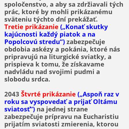
spoločenstvo, a aby sa zdržiavali tých
prác, ktoré by mohli prikázanému
sväteniu týchto dní prekážať.
Tretie prikázanie
(„Konať skutky
kajúcnosti každý piatok a na
Popolcovú stredu“)
zabezpečuje
obdobia askézy a pokánia, ktoré nás
pripravujú na liturgické sviatky, a
prispieva k tomu, že získavame
nadvládu nad svojimi pudmi a
slobodu srdca.
2043
Štvrté prikázanie
(„Aspoň raz v
roku sa vyspovedať a prijať Oltámu
sviatosť“)
na jednej strane
zabezpečuje prípravu na Eucharistiu
prijatím sviatosti zmierenia, ktorou