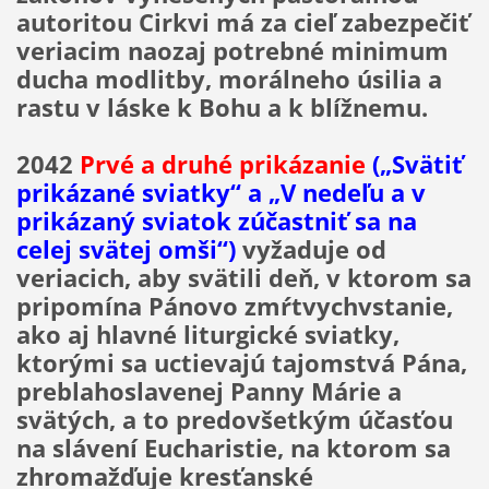
autoritou Cirkvi má za cieľ zabezpečiť
veriacim naozaj potrebné minimum
ducha modlitby, morálneho úsilia a
rastu v láske k Bohu a k blížnemu.
2042
Prvé a druhé prikázanie
(„Svätiť
prikázané sviatky“ a „V nedeľu a v
prikázaný sviatok zúčastniť sa na
celej svätej omši“)
vyžaduje od
veriacich, aby svätili deň, v ktorom sa
pripomína Pánovo zmŕtvychvstanie,
ako aj hlavné liturgické sviatky,
ktorými sa uctievajú tajomstvá Pána,
preblahoslavenej Panny Márie a
svätých, a to predovšetkým účasťou
na slávení Eucharistie, na ktorom sa
zhromažďuje kresťanské