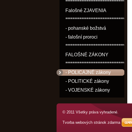
*************************************
Falošné ZJAVENIA
*************************************
- pohanské božstvá
- falošní proroci
*************************************
FALOŠNÉ ZÁKONY
*************************************
- POLICAJNÉ zákony
- POLITICKÉ zákony
- VOJENSKÉ zákony
© 2011 Všetky práva vyhradené.
Tvorba webových stránok zdarma