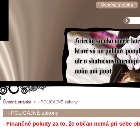
Úvodná stránka
Úvodná stránka
>
- POLICAJNÉ zákony
- POLICAJNÉ zákony
- Finančné pokuty za to, že občan nemá pri sebe o