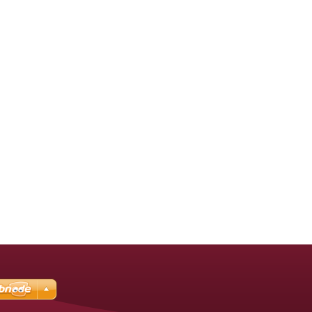
*********
******
************
**************