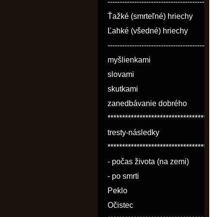
---------------------------------------------
-------------
Ťažké (smrteľné) hriechy
Ľahké (všedné) hriechy
---------------------------------------------
-----------------------
myšlienkami
slovami
skutkami
zanedbávanie dobrého
*************************************
tresty-následky
*************************************
- počas života (na zemi)
- po smrti
Peklo
Očistec