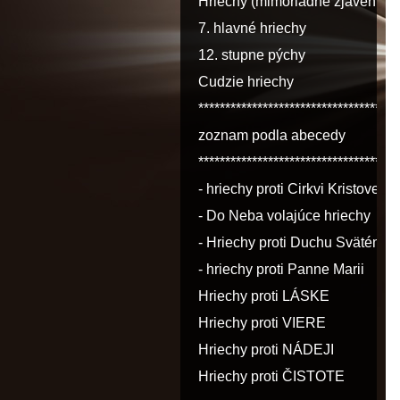
Hriechy (mimoriadne zjavenia)
7. hlavné hriechy
12. stupne pýchy
Cudzie hriechy
*************************************
zoznam podla abecedy
*************************************
- hriechy proti Cirkvi Kristovej
- Do Neba volajúce hriechy
- Hriechy proti Duchu Svätému
- hriechy proti Panne Marii
Hriechy proti LÁSKE
Hriechy proti VIERE
Hriechy proti NÁDEJI
Hriechy proti ČISTOTE