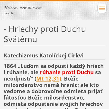
Hriechy-neresti-sveta
hriech
- Hriechy proti Duchu
Svätému
Katechizmus Katolíckej Cirkvi
1864
„Ľuďom sa odpustí každý hriech
i rúhanie, ale
rúhanie proti Duchu
sa
neodpustí“ (
Mt 12,31)
. Božie
milosrdenstvo nemá hraníc; ale kto
vedome a dobrovoľne odmieta prijať
ľútosťou Božie milosrdenstvo,
odmieta odpustenie svojich hriechov