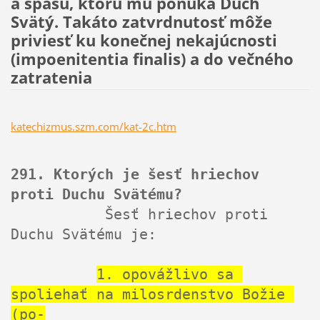
a spásu, ktorú mu ponúka Duch
Svätý. Takáto zatvrdnutosť môže
priviesť ku konečnej nekajúcnosti
(impoenitentia finalis) a do večného
zatratenia
katechizmus.szm.com/kat-2c.htm
291. Ktorých je šesť hriechov 
proti Duchu Svätému?
           Šesť hriechov proti 
Duchu Svätému je:

1. opovážlivo sa 
spoliehať na milosrdenstvo Božie 
(po-
