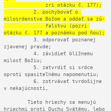
              zri otázku č. 177);

          2. pochybovať o 
milosrdenstve Božom a oddať sa zú-

              falstvu (pozri 
otázku č. 177 a poznámku pod ňou);
          3. odporovať poznanej 
zjavenej pravde;

          4. závidieť blížnemu 
milosť Božiu;

          5. zatvrdiť si srdce 
oproti spasiteľnému napomenutiu;

          6. zotrvávať tvrdošijne 
v nekajúcnosti,

        Tieto hriechy sa menujú 
hriechmi proti Duchu Svätému, lebo
