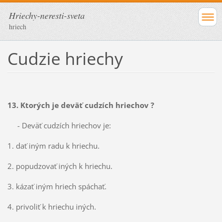
Hriechy-neresti-sveta
hriech
Cudzie hriechy
13. Ktorých je deväť cudzích hriechov ?
- Deväť cudzích hriechov je:
1. dať iným radu k hriechu.
2. popudzovať iných k hriechu.
3. kázať iným hriech spáchať.
4. privoliť k hriechu iných.