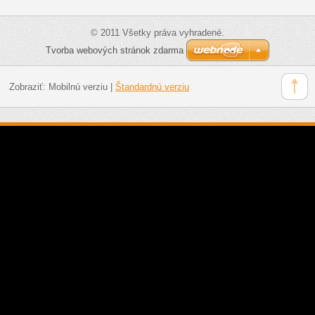
© 2011 Všetky práva vyhradené.
Tvorba webových stránok zdarma
Zobraziť:
Mobilnú verziu
|
Štandardnú verziu